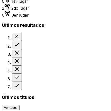
0
1er lugar
Medalla de plata
2
2do lugar
Medalla de bronce
0
3er lugar
Últimos resultados
Derrota
Victoria
Derrota
Derrota
Derrota
Victoria
Victoria
Últimos títulos
Ver todos