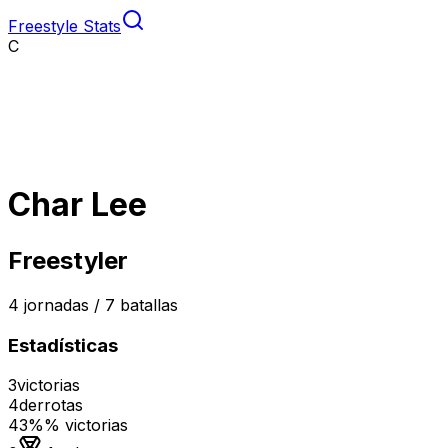
Freestyle Stats
C
Char Lee
Freestyler
4
jornadas /
7
batallas
Estadísticas
3
victorias
4
derrotas
43%
% victorias
Medalla de oro