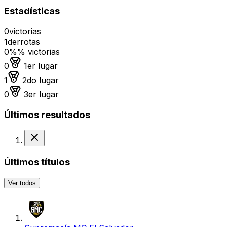
Estadísticas
0
victorias
1
derrotas
0%
% victorias
Medalla de oro
0
1er lugar
Medalla de plata
1
2do lugar
Medalla de bronce
0
3er lugar
Últimos resultados
Derrota
Últimos títulos
Ver todos