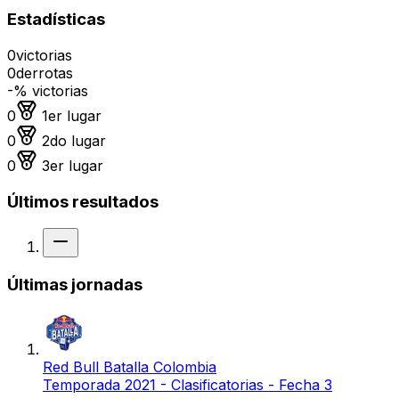
Estadísticas
0
victorias
0
derrotas
-
% victorias
Medalla de oro
0
1er lugar
Medalla de plata
0
2do lugar
Medalla de bronce
0
3er lugar
Últimos resultados
Sin resultado
Últimas jornadas
Red Bull Batalla Colombia
Temporada 2021 - Clasificatorias - Fecha 3