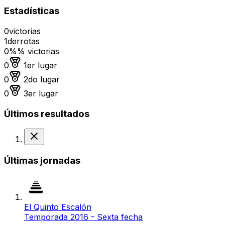
Estadísticas
0
victorias
1
derrotas
0%
% victorias
Medalla de oro
0
1er lugar
Medalla de plata
0
2do lugar
Medalla de bronce
0
3er lugar
Últimos resultados
Derrota
Últimas jornadas
El Quinto Escalón
Temporada 2016 - Sexta fecha