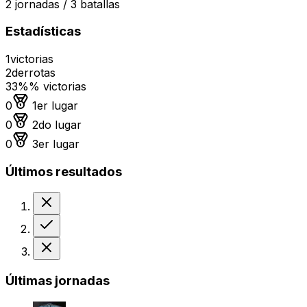
2
jornadas /
3
batallas
Estadísticas
1
victorias
2
derrotas
33%
% victorias
Medalla de oro
0
1er lugar
Medalla de plata
0
2do lugar
Medalla de bronce
0
3er lugar
Últimos resultados
Derrota
Victoria
Derrota
Últimas jornadas