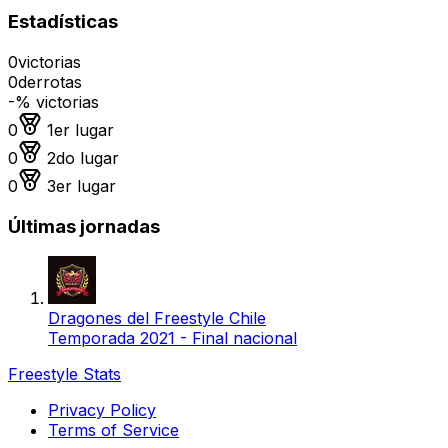
Estadísticas
0
victorias
0
derrotas
-
% victorias
Medalla de oro
0
1er lugar
Medalla de plata
0
2do lugar
Medalla de bronce
0
3er lugar
Últimas jornadas
Dragones del Freestyle Chile
Temporada 2021 - Final nacional
Freestyle Stats
Privacy Policy
Terms of Service