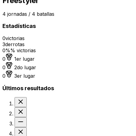
Freestyler
4
jornadas /
4
batallas
Estadísticas
0
victorias
3
derrotas
0%
% victorias
Medalla de oro
0
1er lugar
Medalla de plata
0
2do lugar
Medalla de bronce
0
3er lugar
Últimos resultados
Derrota
Derrota
Sin resultado
Derrota