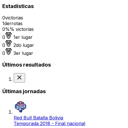
Estadísticas
0
victorias
1
derrotas
0%
% victorias
Medalla de oro
0
1er lugar
Medalla de plata
0
2do lugar
Medalla de bronce
0
3er lugar
Últimos resultados
Derrota
Últimas jornadas
Red Bull Batalla Bolivia
Temporada 2018 - Final nacional