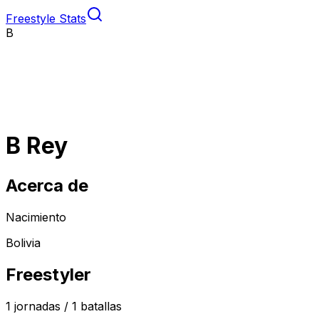
Freestyle Stats
B
B Rey
Acerca de
Nacimiento
Bolivia
Freestyler
1
jornadas /
1
batallas