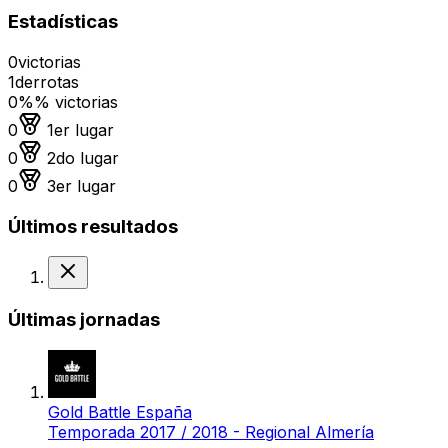
Estadísticas
0
victorias
1
derrotas
0%
% victorias
Medalla de oro
0
1er lugar
Medalla de plata
0
2do lugar
Medalla de bronce
0
3er lugar
Últimos resultados
Derrota
Últimas jornadas
Gold Battle España
Temporada 2017 / 2018 - Regional Almería