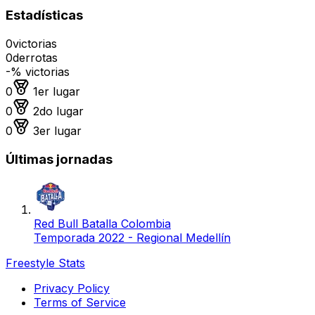
Estadísticas
0
victorias
0
derrotas
-
% victorias
Medalla de oro
0
1er lugar
Medalla de plata
0
2do lugar
Medalla de bronce
0
3er lugar
Últimas jornadas
Red Bull Batalla Colombia
Temporada 2022 - Regional Medellín
Freestyle Stats
Privacy Policy
Terms of Service