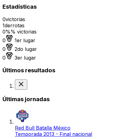
Estadísticas
0
victorias
1
derrotas
0%
% victorias
Medalla de oro
0
1er lugar
Medalla de plata
0
2do lugar
Medalla de bronce
0
3er lugar
Últimos resultados
Derrota
Últimas jornadas
Red Bull Batalla México
Temporada 2013 - Final nacional