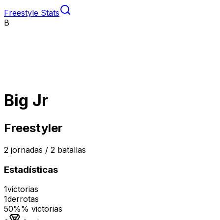
Freestyle Stats
B
Big Jr
Freestyler
2
jornadas /
2
batallas
Estadísticas
1
victorias
1
derrotas
50%
% victorias
Medalla de oro