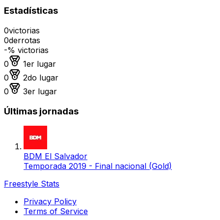
Estadísticas
0
victorias
0
derrotas
-
% victorias
Medalla de oro
0
1er lugar
Medalla de plata
0
2do lugar
Medalla de bronce
0
3er lugar
Últimas jornadas
BDM El Salvador
Temporada 2019 - Final nacional (Gold)
Freestyle Stats
Privacy Policy
Terms of Service