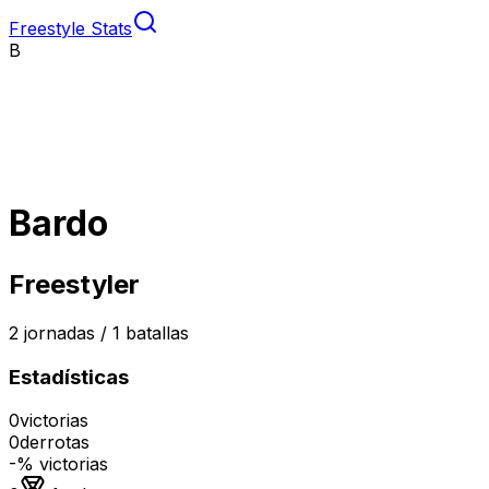
Freestyle Stats
B
Bardo
Freestyler
2
jornadas /
1
batallas
Estadísticas
0
victorias
0
derrotas
-
% victorias
Medalla de oro