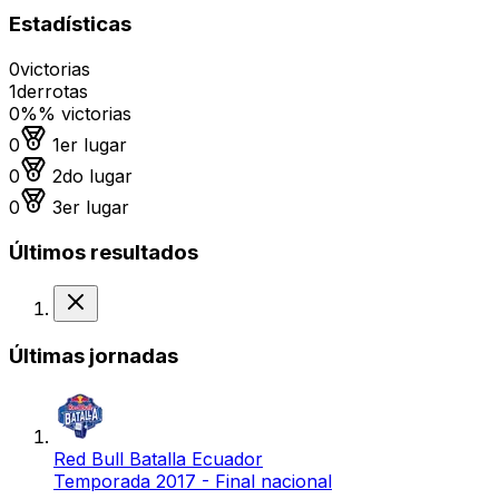
Estadísticas
0
victorias
1
derrotas
0%
% victorias
Medalla de oro
0
1er lugar
Medalla de plata
0
2do lugar
Medalla de bronce
0
3er lugar
Últimos resultados
Derrota
Últimas jornadas
Red Bull Batalla Ecuador
Temporada 2017 - Final nacional