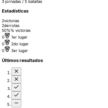
3
jornadas /
5
batallas
Estadísticas
2
victorias
2
derrotas
50%
% victorias
Medalla de oro
0
1er lugar
Medalla de plata
0
2do lugar
Medalla de bronce
0
3er lugar
Últimos resultados
Derrota
Derrota
Victoria
Victoria
Sin resultado