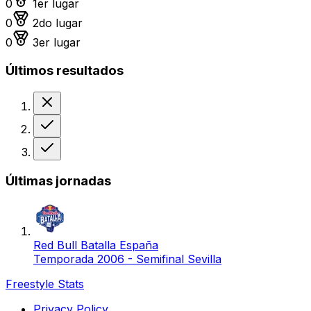
0
1er lugar
Medalla de plata
0
2do lugar
Medalla de bronce
0
3er lugar
Últimos resultados
Derrota
Victoria
Victoria
Últimas jornadas
Red Bull Batalla España
Temporada 2006 - Semifinal Sevilla
Freestyle Stats
Privacy Policy