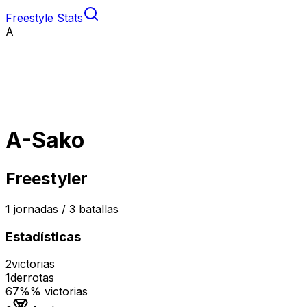
Freestyle Stats
A
A-Sako
Freestyler
1
jornadas /
3
batallas
Estadísticas
2
victorias
1
derrotas
67%
% victorias
Medalla de oro