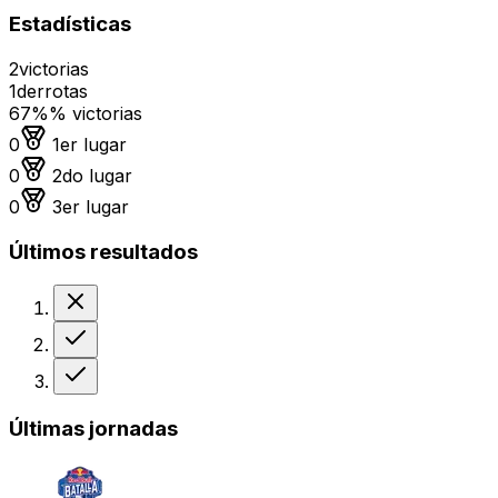
Estadísticas
2
victorias
1
derrotas
67%
% victorias
Medalla de oro
0
1er lugar
Medalla de plata
0
2do lugar
Medalla de bronce
0
3er lugar
Últimos resultados
Derrota
Victoria
Victoria
Últimas jornadas