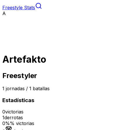
Freestyle Stats
A
Artefakto
Freestyler
1
jornadas /
1
batallas
Estadísticas
0
victorias
1
derrotas
0%
% victorias
Medalla de oro