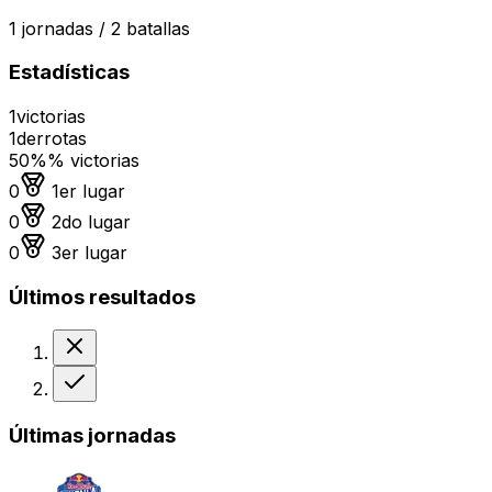
1
jornadas /
2
batallas
Estadísticas
1
victorias
1
derrotas
50%
% victorias
Medalla de oro
0
1er lugar
Medalla de plata
0
2do lugar
Medalla de bronce
0
3er lugar
Últimos resultados
Derrota
Victoria
Últimas jornadas