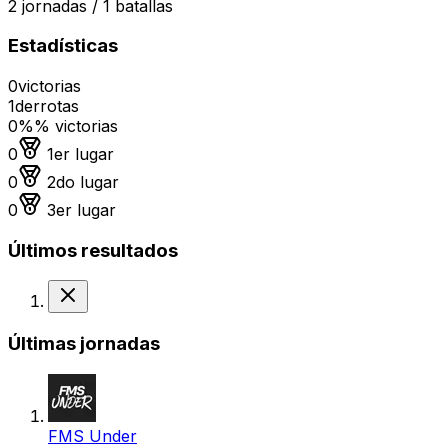
2
jornadas /
1
batallas
Estadísticas
0
victorias
1
derrotas
0%
% victorias
Medalla de oro
0
1er lugar
Medalla de plata
0
2do lugar
Medalla de bronce
0
3er lugar
Últimos resultados
Derrota
Últimas jornadas
FMS Under