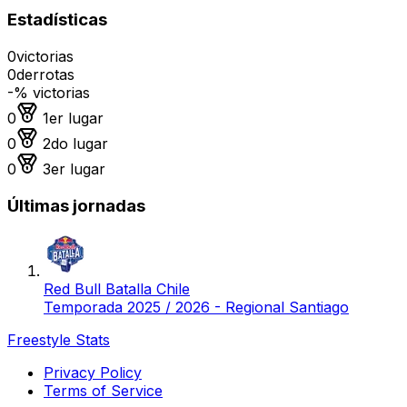
Estadísticas
0
victorias
0
derrotas
-
% victorias
Medalla de oro
0
1er lugar
Medalla de plata
0
2do lugar
Medalla de bronce
0
3er lugar
Últimas jornadas
Red Bull Batalla Chile
Temporada 2025 / 2026 - Regional Santiago
Freestyle Stats
Privacy Policy
Terms of Service