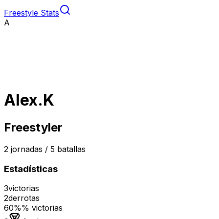
Freestyle Stats
A
Alex.K
Freestyler
2
jornadas /
5
batallas
Estadísticas
3
victorias
2
derrotas
60%
% victorias
Medalla de oro