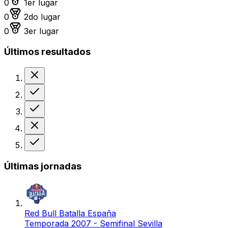
0
1er lugar
Medalla de plata
0
2do lugar
Medalla de bronce
0
3er lugar
Últimos resultados
Derrota
Victoria
Victoria
Derrota
Victoria
Últimas jornadas
Red Bull Batalla España
Temporada 2007 - Semifinal Sevilla