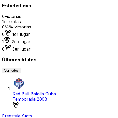
Estadísticas
0
victorias
1
derrotas
0%
% victorias
Medalla de oro
0
1er lugar
Medalla de plata
1
2do lugar
Medalla de bronce
0
3er lugar
Últimos títulos
Ver todos
Red Bull Batalla Cuba
Temporada 2008
Medalla de plata
Freestyle Stats