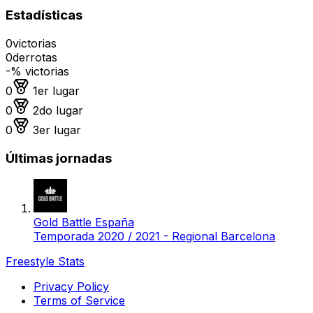
Estadísticas
0
victorias
0
derrotas
-
% victorias
Medalla de oro
0
1er lugar
Medalla de plata
0
2do lugar
Medalla de bronce
0
3er lugar
Últimas jornadas
Gold Battle España
Temporada 2020 / 2021 - Regional Barcelona
Freestyle Stats
Privacy Policy
Terms of Service