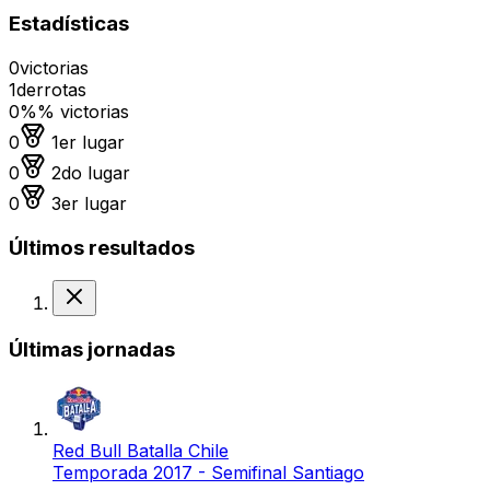
Estadísticas
0
victorias
1
derrotas
0%
% victorias
Medalla de oro
0
1er lugar
Medalla de plata
0
2do lugar
Medalla de bronce
0
3er lugar
Últimos resultados
Derrota
Últimas jornadas
Red Bull Batalla Chile
Temporada 2017 - Semifinal Santiago