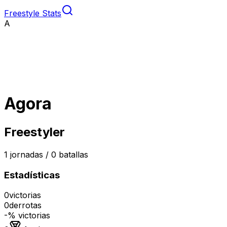
Freestyle Stats
A
Agora
Freestyler
1
jornadas /
0
batallas
Estadísticas
0
victorias
0
derrotas
-
% victorias
Medalla de oro