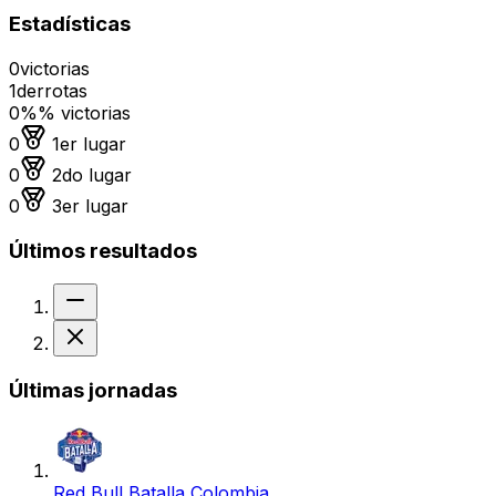
Estadísticas
0
victorias
1
derrotas
0%
% victorias
Medalla de oro
0
1er lugar
Medalla de plata
0
2do lugar
Medalla de bronce
0
3er lugar
Últimos resultados
Sin resultado
Derrota
Últimas jornadas
Red Bull Batalla Colombia