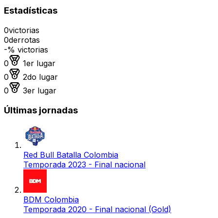
Estadísticas
0
victorias
0
derrotas
-
% victorias
Medalla de oro
0
1er lugar
Medalla de plata
0
2do lugar
Medalla de bronce
0
3er lugar
Últimas jornadas
Red Bull Batalla Colombia
Temporada 2023 - Final nacional
BDM Colombia
Temporada 2020 - Final nacional (Gold)