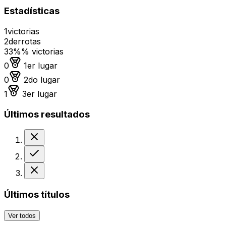
Estadísticas
1
victorias
2
derrotas
33%
% victorias
Medalla de oro
0
1er lugar
Medalla de plata
0
2do lugar
Medalla de bronce
1
3er lugar
Últimos resultados
Derrota
Victoria
Derrota
Últimos títulos
Ver todos