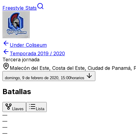
Freestyle Stats
Under Coliseum
Temporada
2019 / 2020
Tercera jornada
Malecón del Este, Costa del Este, Ciudad de Panamá,
domingo, 9 de febrero de 2020, 15:00
horarios
Batallas
Llaves
Lista
—
—
—
—