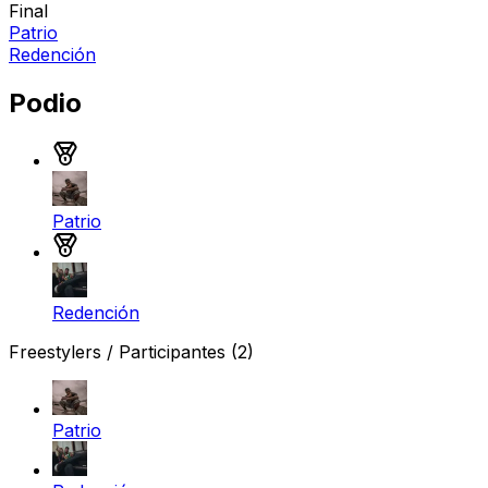
Final
Patrio
Redención
Podio
Medalla de oro
Patrio
Medalla de plata
Redención
Freestylers / Participantes
(2)
Patrio