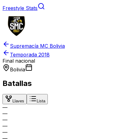
Freestyle Stats
Supremacía MC Bolivia
Temporada
2018
Final nacional
Bolivia
Batallas
Llaves
Lista
—
—
—
—
—
—