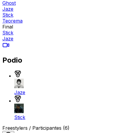
Ghost
Jaze
Stick
Teorema
Final
Stick
Jaze
Podio
Medalla de oro
Jaze
Medalla de plata
Stick
Freestylers / Participantes
(6)