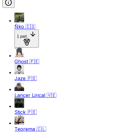
Ñko
🇨🇴
1
part.
Medalla de oro
Ghost
🇵🇪
Jaze
🇵🇪
Lancer Lirical
🇻🇪
Stick
🇵🇪
Teorema
🇨🇱