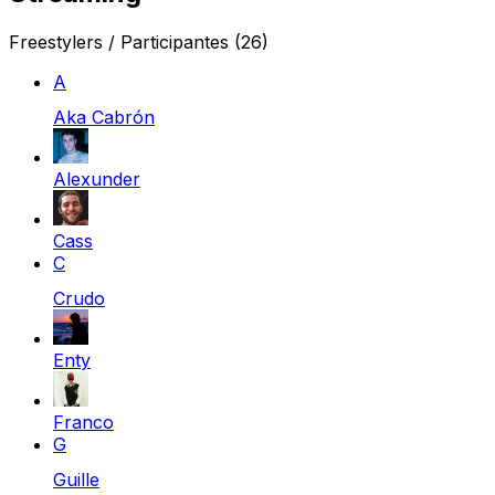
Freestylers / Participantes
(26)
A
Aka Cabrón
Alexunder
Cass
C
Crudo
Enty
Franco
G
Guille