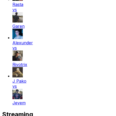
Rasta
vs
Garen
Alexunder
vs
Rivotrix
J Pako
vs
Jeyem
Streaming