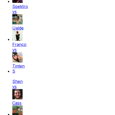
Spektro
vs
Ualde
Franco
vs
Tinten
S
Shen
vs
Cass