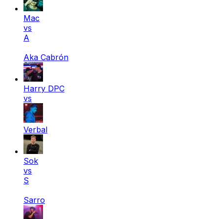
Mac
vs
A
Aka Cabrón
Harry DPC
vs
Verbal
Sok
vs
S
Sarro