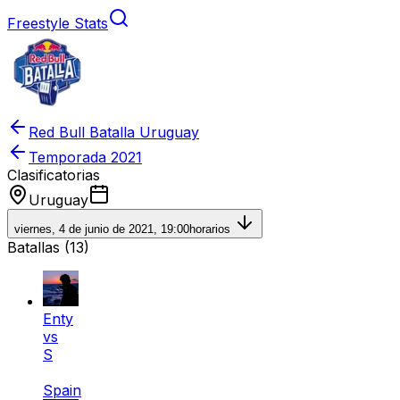
Freestyle Stats
Red Bull Batalla Uruguay
Temporada
2021
Clasificatorias
Uruguay
viernes, 4 de junio de 2021, 19:00
horarios
Batallas (
13
)
Enty
vs
S
Spain