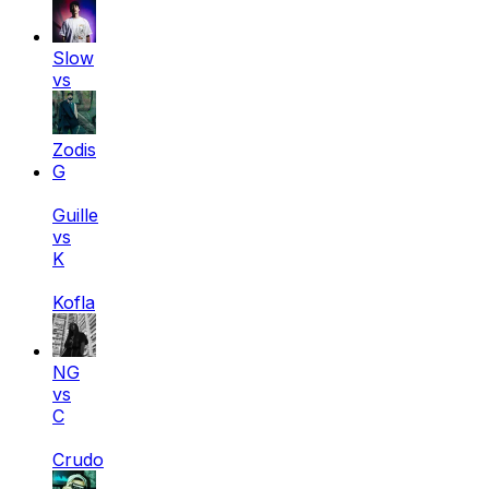
Slow
vs
Zodis
G
Guille
vs
K
Kofla
NG
vs
C
Crudo