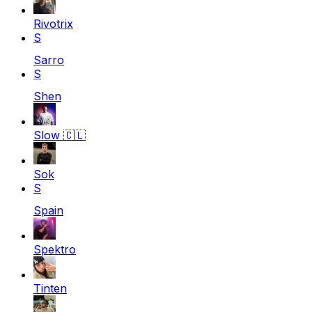
Rivotrix
S
Sarro
S
Shen
Slow
🇨🇱
Sok
S
Spain
Spektro
Tinten