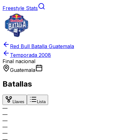
Freestyle Stats
Red Bull Batalla Guatemala
Temporada
2008
Final nacional
Guatemala
Batallas
Llaves
Lista
—
—
—
—
—
—