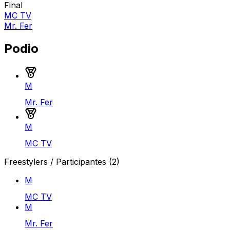
Final
MC TV
Mr. Fer
Podio
Medalla de oro
M
Mr. Fer
Medalla de plata
M
MC TV
Freestylers / Participantes
(2)
M
MC TV
M
Mr. Fer