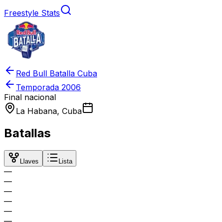
Freestyle Stats
Red Bull Batalla Cuba
Temporada
2006
Final nacional
La Habana, Cuba
Batallas
Llaves
Lista
—
—
—
—
—
—