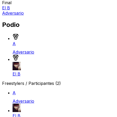
Final
El B
Adversario
Podio
Medalla de oro
A
Adversario
Medalla de plata
El B
Freestylers / Participantes
(2)
A
Adversario
El B