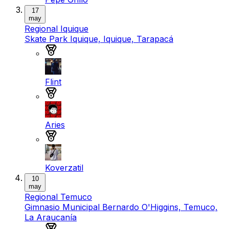
17
may
Regional Iquique
Skate Park Iquique, Iquique, Tarapacá
Medalla de oro
Flint
Medalla de plata
Aries
Medalla de bronce
Koverzatil
10
may
Regional Temuco
Gimnasio Municipal Bernardo O'Higgins, Temuco,
La Araucanía
Medalla de oro