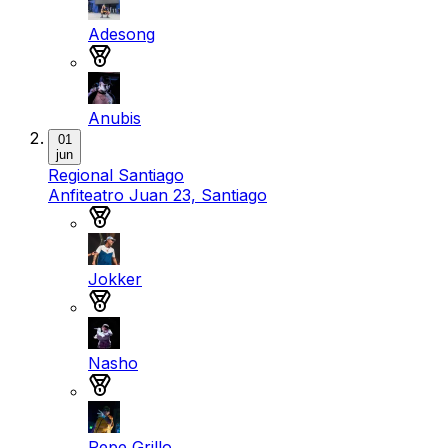
Adesong
Medalla de bronce
Anubis
01
jun
Regional Santiago
Anfiteatro Juan 23, Santiago
Medalla de oro
Jokker
Medalla de plata
Nasho
Medalla de bronce
Pepe Grillo