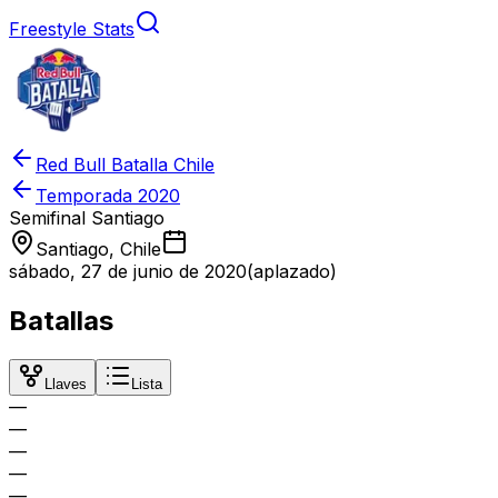
Freestyle Stats
Red Bull Batalla Chile
Temporada
2020
Semifinal Santiago
Santiago, Chile
sábado, 27 de junio de 2020
(aplazado)
Batallas
Llaves
Lista
—
—
—
—
—