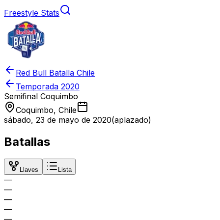
Freestyle Stats
Red Bull Batalla Chile
Temporada
2020
Semifinal Coquimbo
Coquimbo, Chile
sábado, 23 de mayo de 2020
(aplazado)
Batallas
Llaves
Lista
—
—
—
—
—