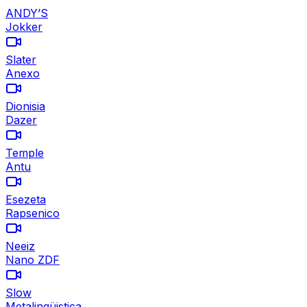
ANDY’S
Jokker
Slater
Anexo
Dionisia
Dazer
Temple
Antu
Esezeta
Rapsenico
Neeiz
Nano ZDF
Slow
Metalingüistica