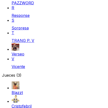
PAZZWORD
R
Response
S
Sorpresa
T
TRANG P. V
Verseo
V
Vicente
Jueces
(3)
Blazzt
Cristofebril