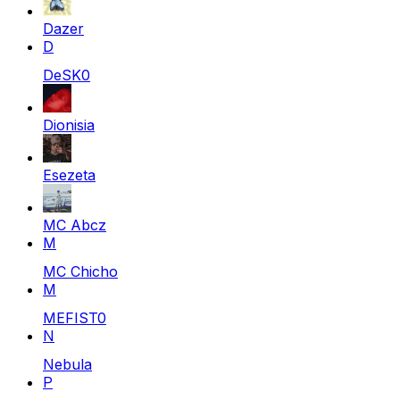
Dazer
D
DeSK0
Dionisia
Esezeta
MC Abcz
M
MC Chicho
M
MEFIST0
N
Nebula
P