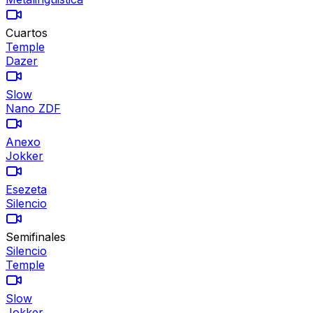
Cuartos
Temple
Dazer
Slow
Nano ZDF
Anexo
Jokker
Esezeta
Silencio
Semifinales
Silencio
Temple
Slow
Jokker