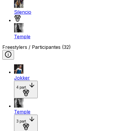
Silencio
Medalla de bronce
Temple
Freestylers / Participantes
(32)
Jokker
4
part.
Medalla de oro
Temple
3
part.
Medalla de oro