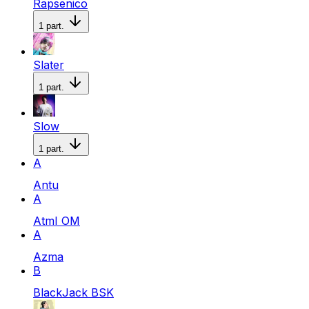
Rapsenico
1
part.
Slater
1
part.
Slow
1
part.
A
Antu
A
AtmI OM
A
Azma
B
BlackJack BSK