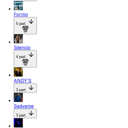
Formo
5
part.
Medalla de plata
Silencio
4
part.
Medalla de bronce
ANDY’S
3
part.
Sedyeme
3
part.