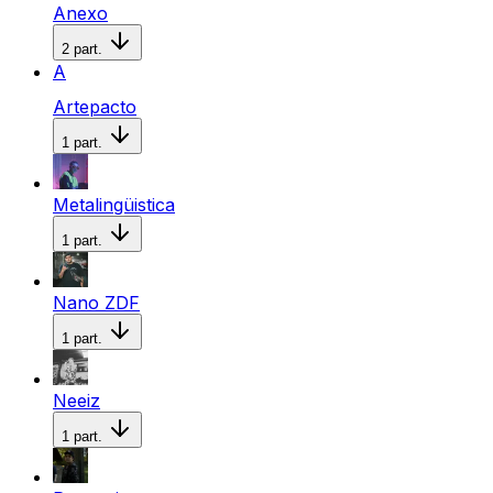
Anexo
2
part.
A
Artepacto
1
part.
Metalingüistica
1
part.
Nano ZDF
1
part.
Neeiz
1
part.