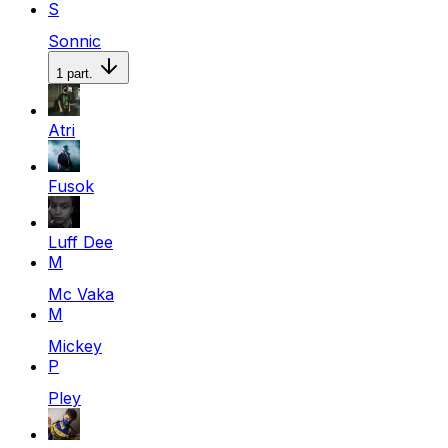
S
Sonnic
1
part.
Atri
Fusok
Luff Dee
M
Mc Vaka
M
Mickey
P
Pley