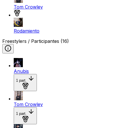
Tom Crowley
Medalla de bronce
Rodamiento
Freestylers / Participantes
(16)
Anubis
1
part.
Medalla de oro
Tom Crowley
1
part.
Medalla de plata