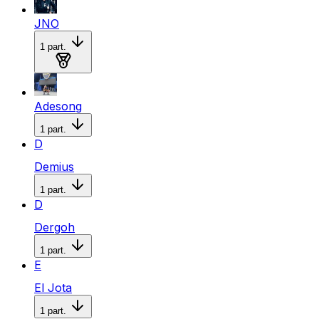
JNO
1
part.
Medalla de bronce
Adesong
1
part.
D
Demius
1
part.
D
Dergoh
1
part.
E
El Jota
1
part.