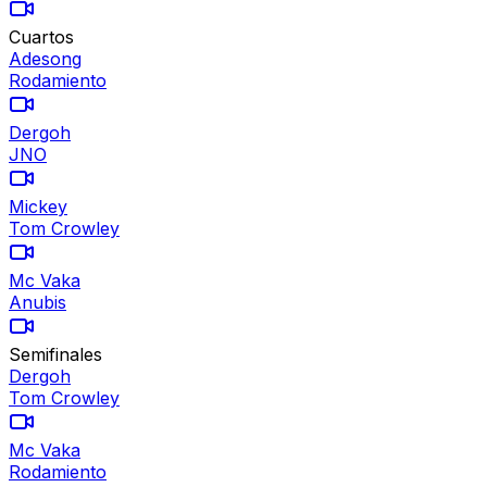
Cuartos
Adesong
Rodamiento
Dergoh
JNO
Mickey
Tom Crowley
Mc Vaka
Anubis
Semifinales
Dergoh
Tom Crowley
Mc Vaka
Rodamiento