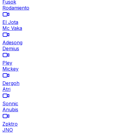
Fusok
Rodamiento
El Jota
Mc Vaka
Adesong
Demius
Pley
Mickey
Dergoh
Atri
Sonnic
Anubis
Zpktro
JNO