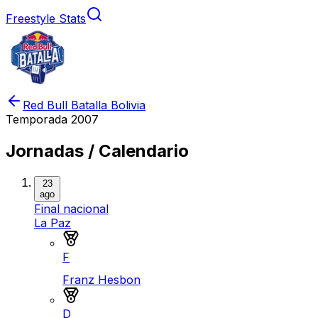
Freestyle Stats
Red Bull Batalla Bolivia
Temporada
2007
Jornadas / Calendario
23
ago
Final nacional
La Paz
Medalla de oro
F
Franz Hesbon
Medalla de plata
D