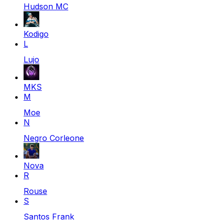
Hudson MC
Kodigo
L
Lujo
MKS
M
Moe
N
Negro Corleone
Nova
R
Rouse
S
Santos Frank