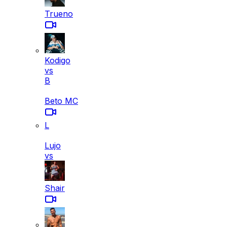
Trueno
Kodigo
vs
B
Beto MC
L
Lujo
vs
Shair