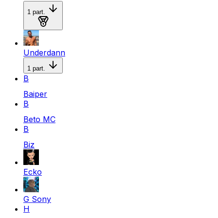
1
part.
Medalla de plata
Underdann
1
part.
B
Baiper
B
Beto MC
B
Biz
Ecko
G Sony
H