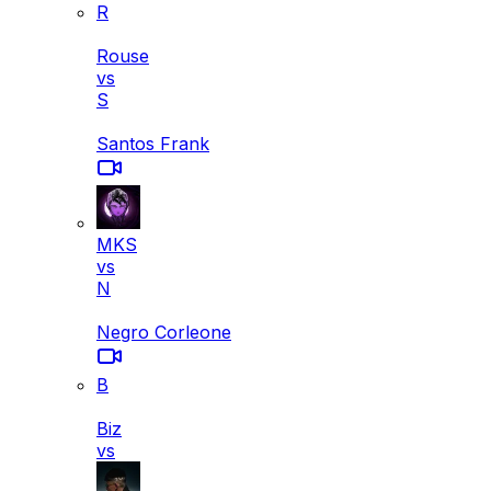
R
Rouse
vs
S
Santos Frank
MKS
vs
N
Negro Corleone
B
Biz
vs