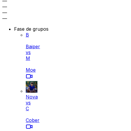
—
—
—
—
Fase de grupos
B
Baiper
vs
M
Moe
Nova
vs
C
Cober