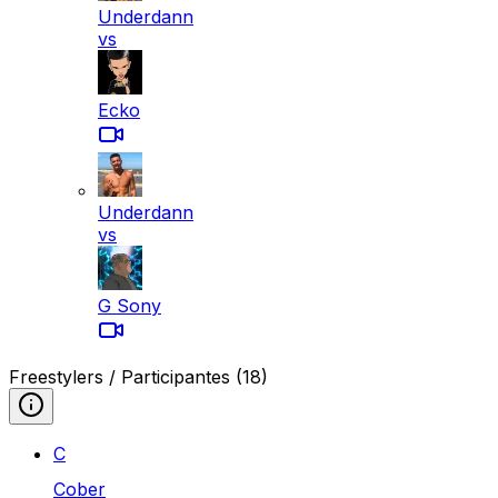
Underdann
vs
Ecko
Underdann
vs
G Sony
Freestylers / Participantes
(18)
C
Cober