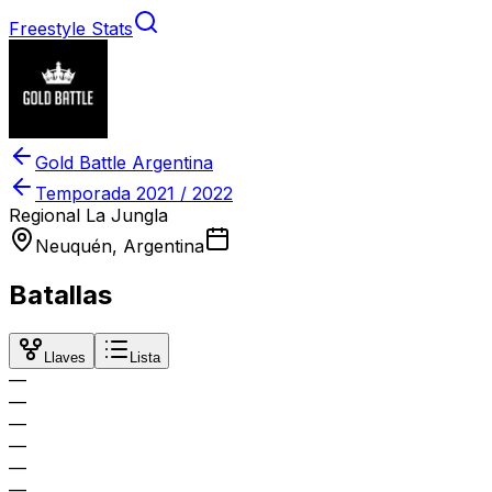
Freestyle Stats
Gold Battle Argentina
Temporada
2021 / 2022
Regional La Jungla
Neuquén, Argentina
Batallas
Llaves
Lista
—
—
—
—
—
—