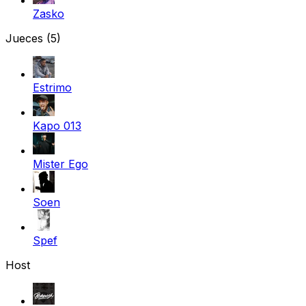
Zasko
Jueces
(5)
Estrimo
Kapo 013
Mister Ego
Soen
Spef
Host