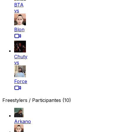
BTA
vs
Blon
Chuty
vs
Force
Freestylers / Participantes
(10)
Arkano