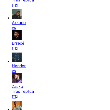
Tras réplica
Arkano
vs
Errecé
Hander
vs
Zasko
Tras réplica