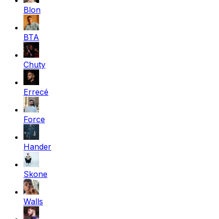
Blon
BTA
Chuty
Errecé
Force
Hander
Skone
Walls