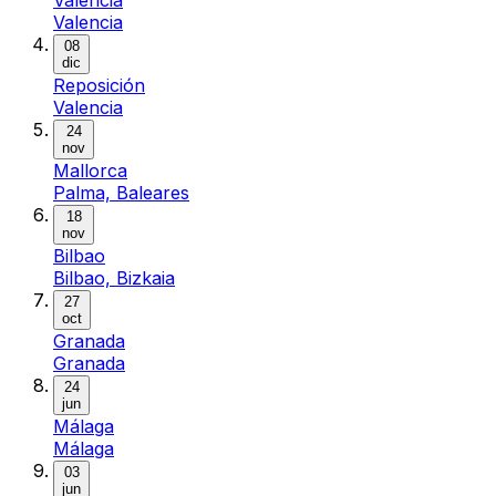
Valencia
08
dic
Reposición
Valencia
24
nov
Mallorca
Palma, Baleares
18
nov
Bilbao
Bilbao, Bizkaia
27
oct
Granada
Granada
24
jun
Málaga
Málaga
03
jun