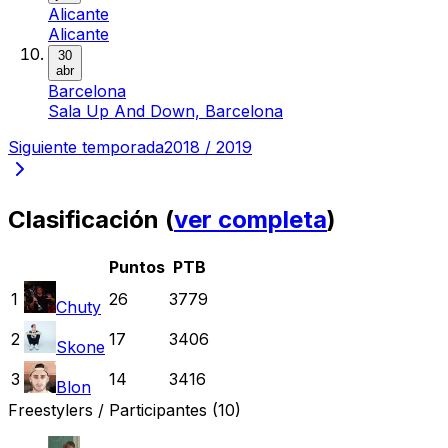
Alicante
Alicante
30
abr
Barcelona
Sala Up And Down, Barcelona
Siguiente temporada
2018 / 2019
Clasificación (
ver completa
)
Puntos
PTB
1
26
3779
Chuty
2
17
3406
Skone
3
14
3416
Blon
Freestylers / Participantes
(10)