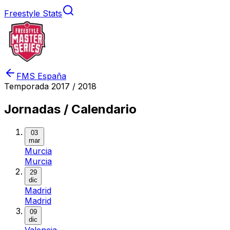
Freestyle Stats
FMS España
Temporada
2017 / 2018
Jornadas / Calendario
03
mar
Murcia
Murcia
29
dic
Madrid
Madrid
09
dic
Valencia