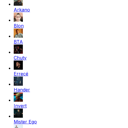
Arkano
Blon
BTA
Chuty
Errecé
Hander
Invert
Mister Ego