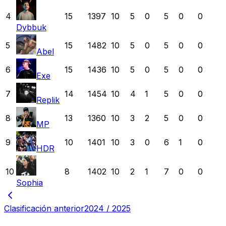
4
15
1397
10
5
0
5
0
0
Dybbuk
5
15
1482
10
5
0
5
0
0
Abel
6
15
1436
10
5
0
5
0
0
Exe
7
14
1454
10
4
1
5
0
0
Replik
8
13
1360
10
3
2
5
0
0
MP
9
10
1401
10
3
0
6
1
0
HDR
10
8
1402
10
2
1
7
0
0
Sophia
Clasificación anterior
2024 / 2025