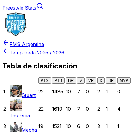
Freestyle Stats
FMS Argentina
Temporada
2025 / 2026
Tabla de clasificación
PTS
PTB
BR
V
VR
D
DR
MVP
1
22
1485
10
7
0
2
1
0
Stuart
2
22
1619
10
7
0
2
1
4
Teorema
3
19
1521
10
6
0
3
1
1
Mecha