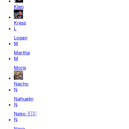
Klan
Kress
L
Logan
M
Martha
M
Moris
Nacho
N
Nahuelin
N
Neko
🇪🇸
N
Nero