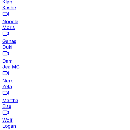
Klan
Kashe
Noodle
Moris
Genas
Duki
Dam
Jea MC
Nero
Zeta
Martha
Else
Wolf
Logan