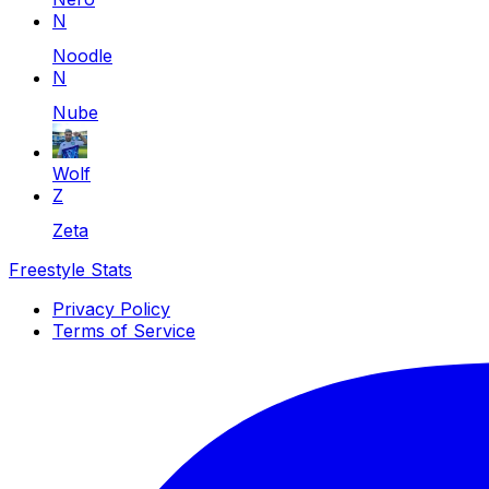
N
Noodle
N
Nube
Wolf
Z
Zeta
Freestyle Stats
Privacy Policy
Terms of Service