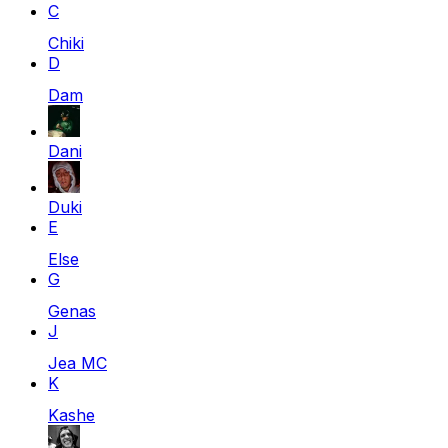
C
Chiki
D
Dam
Dani
Duki
E
Else
G
Genas
J
Jea MC
K
Kashe