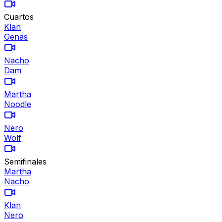
Cuartos
Klan
Genas
Nacho
Dam
Martha
Noodle
Nero
Wolf
Semifinales
Martha
Nacho
Klan
Nero