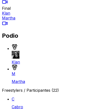
Final
Klan
Martha
Podio
Medalla de oro
Klan
Medalla de plata
M
Martha
Freestylers / Participantes
(22)
C
Cabro