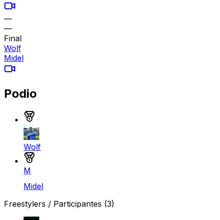
—
—
Final
Wolf
Midel
Podio
Medalla de oro
Wolf
Medalla de plata
M
Midel
Freestylers / Participantes
(3)