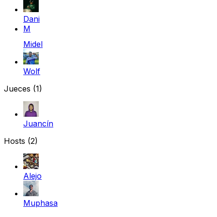
Dani
M
Midel
Wolf
Jueces
(1)
Juancín
Hosts (2)
Alejo
Muphasa