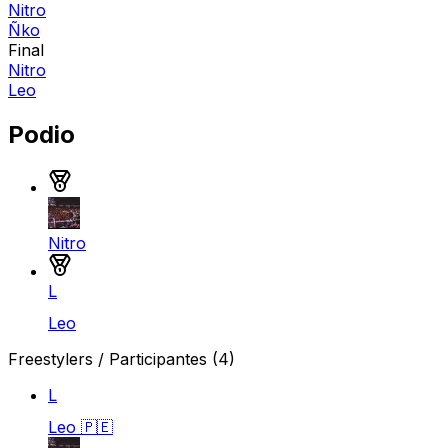
Nitro
Ñko
Final
Nitro
Leo
Podio
Medalla de oro
Nitro
Medalla de plata
L
Leo
Freestylers / Participantes
(4)
L
Leo
🇵🇪